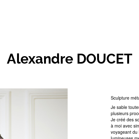
Candidature
Alexandre DOUCET
Sculpture mét
Je sable toute
plusieurs proc
Je créé des sc
à moi avec simp
voyageant du 
lumineuses met