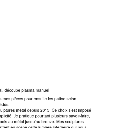
L’association
Coup d’main
al,
découpe plasma manuel
s mes pièces pour ensuite les patine selon
édés.
ulptures métal depuis 2015. Ce choix s’est imposé
licité. Je pratique pourtant plusieurs savoir-faire,
bois au métal jusqu’au bronze. Mes sculptures
tent en scène cette lumière intérieure qui nous