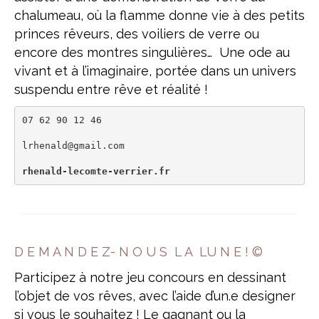
chalumeau, où la flamme donne vie à des petits
princes rêveurs, des voiliers de verre ou
encore des montres singulières… Une ode au
vivant et à l’imaginaire, portée dans un univers
suspendu entre rêve et réalité !
07 62 90 12 46

lrhenald@gmail.com

rhenald-lecomte-verrier.fr
D E M A N D E Z- N O U S L A LU N E ! ©
Participez à notre jeu concours en dessinant
l’objet de vos rêves, avec l’aide d’un.e designer
si vous le souhaitez ! Le gagnant ou la