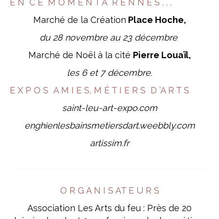
E N C E M O M E N T À R E N N E S . . .
Marché de la Création
Place Hoche,
du 28 novembre au 23 décembre
Marché de Noël à la cité
Pierre Louaïl,
les 6 et 7 décembre.
E X P O S A M I E S, M É T I E R S D ’A R T S
saint-leu-art-expo.com
enghienlesbainsmetiersdart.weebbly.com
artissim.fr
O R G A N I S AT E U R S
Association Les Arts du feu : Près de 20