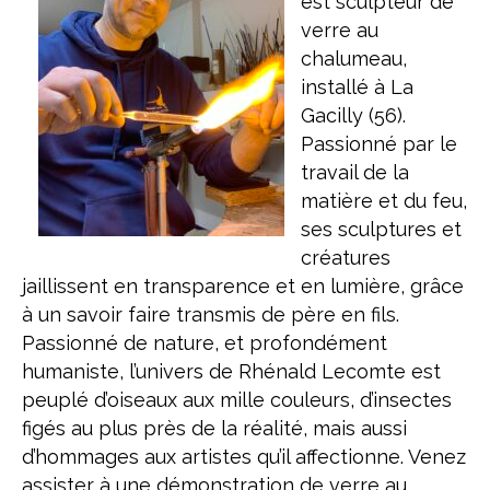
est sculpteur de
verre au
chalumeau,
installé à La
Gacilly (56).
Passionné par le
travail de la
matière et du feu,
ses sculptures et
créatures
jaillissent en transparence et en lumière, grâce
à un savoir faire transmis de père en fils.
Passionné de nature, et profondément
humaniste, l’univers de Rhénald Lecomte est
peuplé d’oiseaux aux mille couleurs, d’insectes
figés au plus près de la réalité, mais aussi
d’hommages aux artistes qu’il affectionne. Venez
assister à une démonstration de verre au