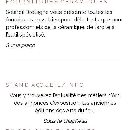
F O U R N I T U R E S C É R A M I Q U E S
Solargil Bretagne vous présente toutes les
fournitures aussi bien pour débutants que pour
professionnels de la céramique, de l’argile à
l’outil spécialisé.
Sur la place
S T A N D A CC U E I L / I N F O
Vous y trouverez l’actualité des métiers d’Art,
des annonces d’exposition, les anciennes
éditions des Arts du feu…
Sous le chapiteau