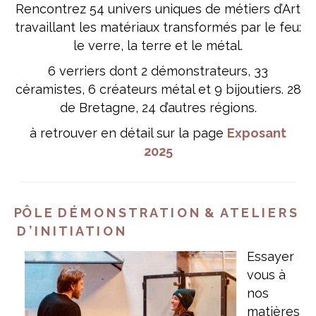
Rencontrez 54 univers uniques de métiers d’Art
travaillant les matériaux transformés par le feu:
le verre, la terre et le métal.
6 verriers dont 2 démonstrateurs, 33
céramistes, 6 créateurs métal et 9 bijoutiers. 28
de Bretagne, 24 d’autres régions.
à retrouver en détail sur la page
Exposant
2025
PÔ L E D É M O N S T R A T I O N & A T E L I E R S
D ’ I N I T I A T I O N
Essayer
vous à
nos
matières