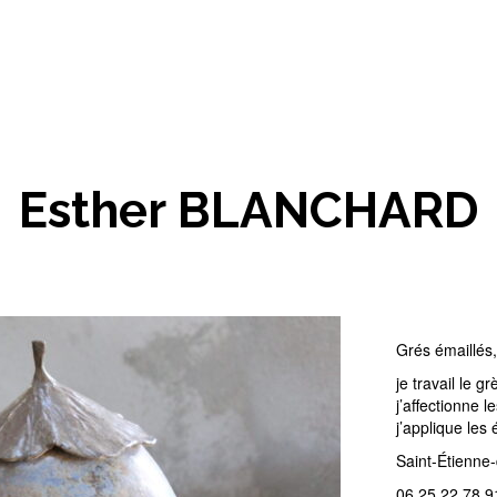
Candidature
Esther BLANCHARD
Grés émaillés
je travail le g
j’affectionne 
j’applique le
Saint-Étienne
06 25 22 78 9