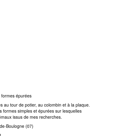
L’association
Coup d’main
, formes épurées
rès au tour de potier, au colombin et à la plaque.
les formes simples et épurées sur lesquelles
s émaux issus de mes recherches.
-de-Boulogne
(07)
1