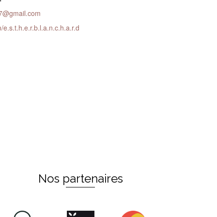
07@gmail.com
/
e.s.t.h.e.r.b.l.a.n.c.h.a.
r.d
Nos partenaires